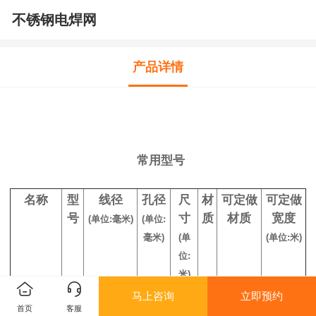
不锈钢电焊网
产品详情
常用型号
名称
型
线径
孔径
尺
材
可定做
可定做
号
寸
质
材质
宽度
(单位:毫米)
(单位:
毫米)
(单
(单位:米)
位:
米)
马上咨询
立即预约
不锈钢
1
1.8,1.5,1
25
1X3
30
201,31
1.2,1.5,
首页
客服
电焊网
目
.2
0
4
6
2